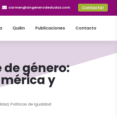

carmen@singenerodedudas.com
Contacta!
a
Quién
Publicaciones
Contacto
e de género:
américa y
ldad
,
Políticas de Igualdad