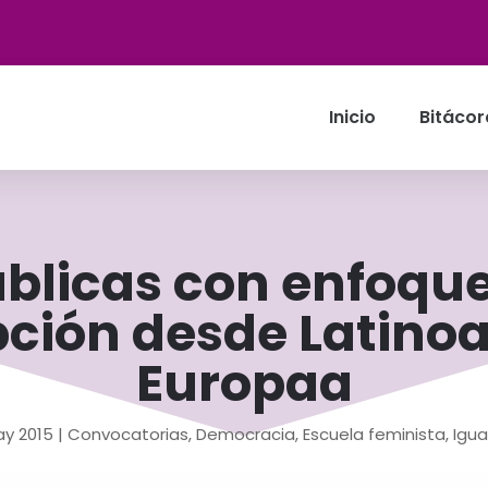
Inicio
Bitácor
úblicas con enfoqu
pción desde Latino
Europaa
ay 2015
|
Convocatorias
,
Democracia
,
Escuela feminista
,
Igua