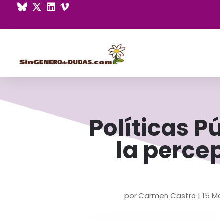
Políticas P
la perce
por
Carmen Castro
|
15 M