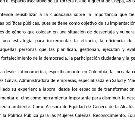
en el espacio asociativo de La Torreta (Calle Alqueria de Chepa, 46 B
ntende sensibilizar a la ciudadanía sobre la importancia que tie
s políticas públicas, pues se tiene como objetivo de su implantación e
es de género que colocan en una situación de desventaja y vulnerab
 una estrategia para incrementar la eficacia, la eficiencia d
 aquellas personas que las planifican, gestionan, ejecutan y eva
 fortalecimiento de la democracia, la participación ciudadana y la ge
iva desde Latinoamérica, especifícamante en Colombia, la jornada co
ez Galvis,
Administradora de empresas, especializada en Salud y Mae
ollado su experiencia laboral desde los espacios de transformación 
mentar el cine como herramienta importante para disminuir la dese
edio ambiente. Como Asesora de Equidad de Género de la Alcaldía 
la Política Pública para las Mujeres Caleñas: Reconocimiento, Eq